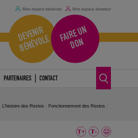
Mon espace bénévole
Mon espace donateur
F
A
I
R
E
U
N
D
O
D
E
V
E
N
I
R
B
É
N
É
V
O
L
E
N
PARTENAIRES
CONTACT
L’histoire des Restos
Fonctionnement des Restos
Collecte Nationale 2022 : Merci !
15 mars