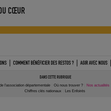
 DU CŒUR
IONS
COMMENT BÉNÉFICIER DES RESTOS ?
AGIR AVEC NOUS
DANS CETTE RUBRIQUE
de l'association départementale
Où nous trouver ?
Nos actualités
Chiffres clés nationaux
Les Enfoirés
Centre itinérant : visite de Mgr Le Saux et de
l’ACO
16 mars