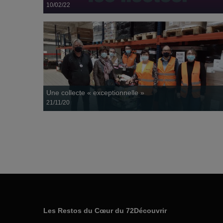
10/02/22
Le 25 juin, les Restos du Cœur ouvrent grand leurs Cœurs.
Venez à notre rencontre !
Une collecte « exceptionnelle »
21/11/20
La Collecte Nationale des Restos du Cœur se déroulera les
04, 05 et 06 mars prochains dans toute la...
Les Restos du Cœur du 72
Découvrir