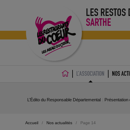
LES RESTOS
SARTHE
L’ASSOCIATION
NOS ACT
ACCUEIL
L’Édito du Responsable Départemental
Présentation 
Journée Portes Ouvertes Les Restos du Cœur du
25 juin 2022
Accueil
/
Nos actualités
/
Page 14
17 juin