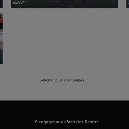
03/03/21
Une visite à la "Brunette Longue"...
Afficher plus d'actualités ...
La Collecte Nationale des Restos du Cœur se déroulera les
05, 06 et 07 mars prochains dans toute la...
S’engager aux côtés des Restos