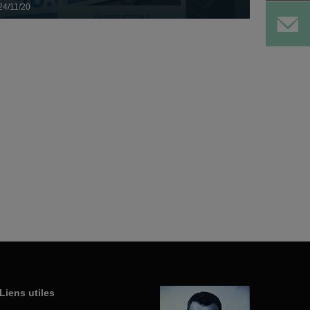
24/11/20
La Collecte Nationale s'est déroulée les 04, 05 et 06 mars
2022. Petit bilan très positif de cet élan...
Toute la journée, France Bleu Maine vient à la rencontre des
Restos du Cœur de la Sarthe
Liens utiles