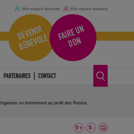
Mon espace bénévole
Mon espace donateur
F
A
I
R
E
U
N
D
O
D
E
V
E
N
I
R
B
É
N
É
V
O
L
E
N
PARTENAIRES
CONTACT
Organiser un évènement au profit des Restos