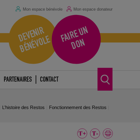
Mon espace bénévole
Mon espace donateur
F
A
I
R
E
U
N
D
O
D
E
V
E
N
I
R
B
É
N
É
V
O
L
E
N
PARTENAIRES
CONTACT
L’histoire des Restos
Fonctionnement des Restos