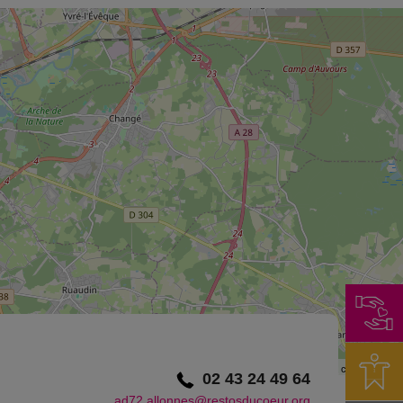
©
OpenStreetMap
contributors.
02 43 24 49 64
ad72.allonnes@restosducoeur.org