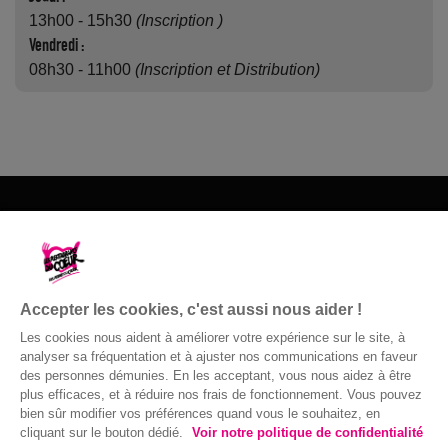
13h00 - 15h30
(Inscription )
Vendredi :
08h30 - 11h00
(Inscription et Distribution)
Les Restos du Cœur du 72
1 rue du Champ Fleuri
72190 Coulaines
Accepter les cookies, c'est aussi nous aider !
02 43 82 16 14
Les cookies nous aident à améliorer votre expérience sur le site, à
analyser sa fréquentation et à ajuster nos communications en faveur
Nous contacter
des personnes démunies. En les acceptant, vous nous aidez à être
plus efficaces, et à réduire nos frais de fonctionnement. Vous pouvez
bien sûr modifier vos préférences quand vous le souhaitez, en
cliquant sur le bouton dédié.
Voir notre politique de confidentialité
Confidentialité
|
Accessibilité : non