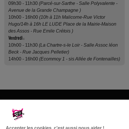
09h30 - 11h30
(Parcé-sur-Sarthe - Salle Polyvalente -
Avenue de la Grande Champagne )
10h00 - 16h00
(10h à 11h Malicorne-Rue Victor
Hugo/14h à 16h LE LUDE Place de la Mairie-Maison
des Assos - Rue Emile Crétois )
Vendredi :
10h00 - 11h30
(La Chartre-s-le Loir - Salle Assoc léon
Beck - Rue Jacques Pelletier)
14h00 - 16h00
(Ecommoy 1 - sis Allée de Fontenailles)
Les Restos du Cœur du 72
1 rue du Champ Fleuri
72190 Coulaines
Accepter les cookies, c'est aussi nous aider !